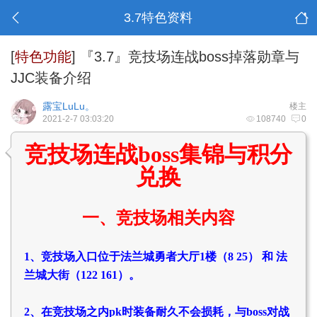
3.7特色资料
[
特色功能
]
『3.7』竞技场连战boss掉落勋章与
JJC装备介绍
露宝LuLu。
楼主
2021-2-7 03:03:20
108740
0
竞技场连战boss集锦与积分
兑换
一、竞技场相关内容
1、竞技场入口位于法兰城勇者大厅1楼（8 25） 和 法
兰城大街（122 161）。
2、在竞技场之内pk时装备耐久不会损耗，与boss对战