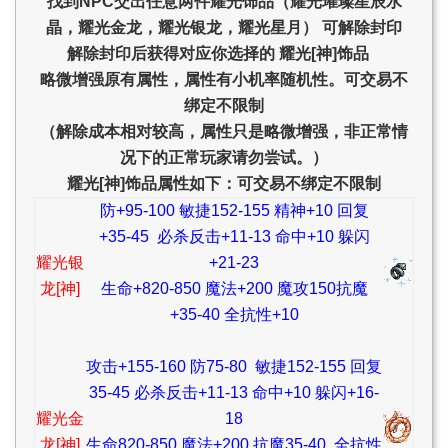
找到NPC交出任意两件耀光饰品（耀光璀璨星辰水
晶，耀光金龙，耀光银龙，耀光星月） 可解除封印
解除封印后获得对应你选择的 耀光[神]饰品
略微增强原有属性，属性有小机率随机性。可交易不
绑定不限制
（解除成本相对较高，属性只是略微增强，非正常情
况下的正常玩家请勿尝试。）
耀光[神]饰品属性如下：可交易不绑定不限制
防+95-100 敏捷152-155 精神+10 回复
+35-45 必杀反击+11-13 命中+10 躲闪
耀光银
+21-23
龙[神]
生命+820-850 魔法+200 魔攻150抗魔
+35-40 全抗性+10
攻击+155-160 防75-80 敏捷152-155 回复
35-45 必杀反击+11-13 命中+10 躲闪+16-
耀光金
18
龙[神]
生命820-850 魔法+200 抗魔35-40 全抗性