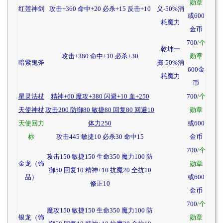
勋章
红莲神剑
攻击+360 命中+20 必杀+15 反击+10
义-50%消
或600
耗魔力
金币
700
/个
乾坤一
攻击+380 命中+10 必杀+30
勋章
暗紫鬼斧
掷-50%消
600金
耗魔力
币
星灵法杖
精神+60 魔攻+380 闪避+10 血+250
700
/个
天使神杖
攻击200 防御80 敏捷80 回复80 回避10
勋章
天使回力
体力250
或600
标
攻击445 敏捷10 必杀30 命中15
金币
700
/个
攻击150 敏捷150 生命350 魔力100 防
金龙（饰
勋章
御50 回复10 精神+10 抗魔20 全抗10
品）
或600
修正10
金币
700
/个
魔攻150 敏捷150 生命350 魔力100 防
银龙（饰
勋章