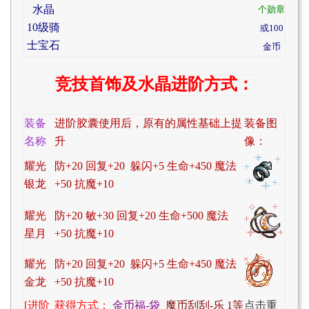
水晶
个勋章
10级骑
或100
士宝石
金币
竞技首饰及水晶进阶方式：
装备
进阶胶囊使用后，
原有的属性基础上提
装备图
名称
升
像：
耀光
防+20 回复+20 躲闪+5 生命+450 魔法
银龙
+50 抗魔+10
耀光
防+20 敏+30 回复+20 生命+500 魔法
星月
+50 抗魔+10
耀光
防+20 回复+20 躲闪+5 生命+450 魔法
金龙
+50 抗魔+10
[进阶
获得方式：
金币福-袋
魔币刮刮-乐
1等
点击重