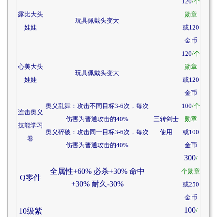
120
/个
露比大头
勋章
玩具佩戴头变大
娃娃
或120
金币
120
/个
心美大头
勋章
玩具佩戴头变大
娃娃
或120
金币
奥义乱舞：攻击不同目标3-6次，每次
100
/个
连击奥义
伤害为普通攻击的40%
三转剑士
勋章
技能学习
奥义碎破：攻击同一目标3-6次，每次
使用
或100
卷
伤害为普通攻击的40%
金币
300
/
全属性+60% 必杀+30% 命中
个勋章
Q零件
+30% 耐久-30%
或250
金币
100
10级紫
/