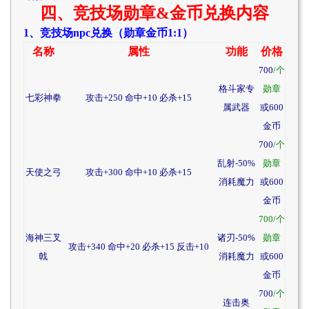
四、竞技场勋章&金币兑换内容
1、竞技场npc兑换（勋章金币1:1）
名称
属性
功能
价格
700
/个
格斗家专
勋章
七彩神拳
攻击+250 命中+10 必杀+15
属武器
或600
金币
700
/个
乱射-50%
勋章
天使之弓
攻击+300 命中+10 必杀+15
消耗魔力
或600
金币
700/个
海神三叉
诸刃-50%
勋章
攻击+340 命中+20 必杀+15 反击+10
戟
消耗魔力
或600
金币
700
/个
连击奥