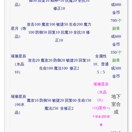
御50 回复10 精神+10 抗魔20 全抗10
品）
或600
修正10
金币
700
/个
攻击100 魔攻100 敏捷50 生命200 魔力
星月（饰
勋章
100 防御50 回复10 抗魔10 全抗10 修
品）
或600
正10
金币
350
/个
璀璨星辰
全属性
攻击20 魔攻20 防御20 敏捷20 回复10
勋章
（水晶
10、普通
生命100 魔法100 修正2
或300
10）
5：5
金币
璀璨星辰
（水晶
地下
璀璨星辰
10）
魔攻10 防御50 敏捷20 回复60 生命150
室合
（66水
+1Q零件+
魔法250 全修正2
1
成
晶）
个装备进阶胶
囊