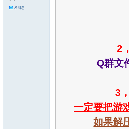
发消息
魔
2
Q群文
力|
3
一定要把游
如果解