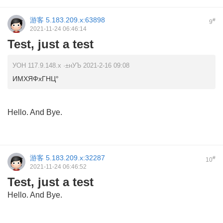
游客
5.183.209.x:63898
#
9
2021-11-24 06:46:14
Test, just a test
УОН 117.9.148.x ·±нУЪ 2021-2-16 09:08
ИМХЯФхГНЦ°
Hello. And Bye.
游客
5.183.209.x:32287
#
10
2021-11-24 06:46:52
Test, just a test
Hello. And Bye.