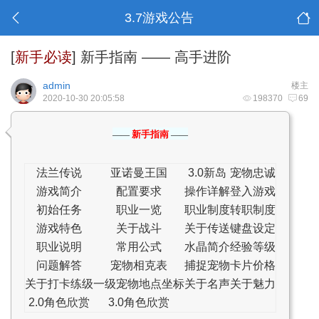
3.7游戏公告
[
新手必读
]
新手指南 —— 高手进阶
admin
楼主
2020-10-30 20:05:58
198370
69
新手指南
——
——
法兰传说
亚诺曼王国
3.0新岛
宠物忠诚
游戏简介
配置要求
操作详解
登入游戏
初始任务
职业一览
职业制度
转职制度
游戏特色
关于战斗
关于传送
键盘设定
职业说明
常用公式
水晶简介
经验等级
问题解答
宠物相克表
捕捉宠物
卡片价格
关于打卡练级
一级宠物地点坐标
关于名声
关于魅力
2.0角色欣赏
3.0角色欣赏