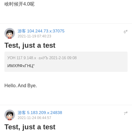
啥时候开4.0呢
游客
104.244.73.x:37075
#
6
2021-11-19 07:40:23
Test, just a test
УОН 117.9.148.x ·±нУЪ 2021-2-16 09:08
ИМХЯФхГНЦ°
Hello. And Bye.
游客
5.183.209.x:24838
#
7
2021-11-24 06:44:57
Test, just a test