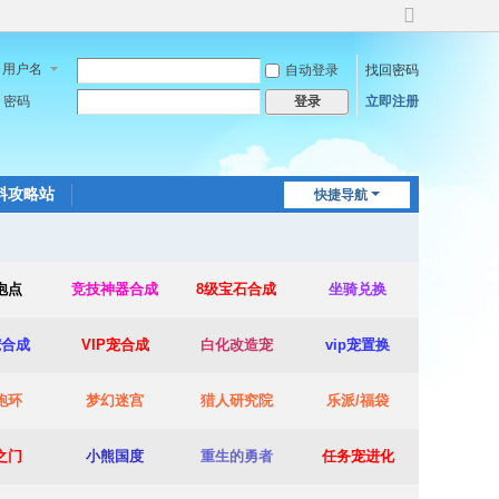
切
换
用户名
自动登录
找回密码
到
宽
密码
立即注册
登录
版
料攻略站
快捷导航
泡点
竞技神器合成
8级宝石合成
坐骑兑换
宠合成
VIP宠合成
白化改造宠
vip宠置换
跑环
梦幻迷宫
猎人研究院
乐派/福袋
之门
小熊国度
重生的勇者
任务宠进化