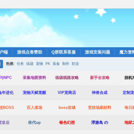
户端
游戏点卷赞助
Q群联系客服
游戏安装问题
魔力资
热搜:
任务
练级
宠物
PK
装备
制作
职业
搜
与NPC
采集地图资料
练级线路攻略
新手全攻略
挂机
索
兔年进化
宠物天赋觉醒
VIP宠商店
神兽合成
定制
连BOSS
百人道场
boss攻城
竞技场
刷材料
每日
雪皇后
依代up
银色幻想
浮游岛 の
地狱