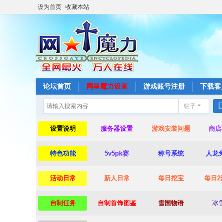
设为首页
收藏本站
论坛首页
网星魔力设置
游戏账号注册
下载客
帖子
设置说明
服务器设置
游戏安装问题
商店
特色功能
5v5pk赛
称号系统
人龙
活动日常
新人日常
每日挖宝
每日2
自制任务
自制首饰图鉴
雪国物语
冰