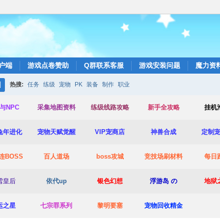
户端
游戏点卷赞助
Q群联系客服
游戏安装问题
魔力资
热搜:
任务
练级
宠物
PK
装备
制作
职业
搜
与NPC
采集地图资料
练级线路攻略
新手全攻略
挂机
索
兔年进化
宠物天赋觉醒
VIP宠商店
神兽合成
定制
连BOSS
百人道场
boss攻城
竞技场
刷材料
每日
雪皇后
依代up
银色幻想
浮游岛 の
地狱
运之星
七宗罪系列
黎明要塞
宠物回收精金