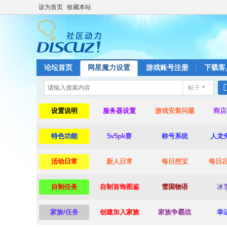
设为首页
收藏本站
论坛首页
网星魔力设置
游戏账号注册
下载客
帖子
设置说明
服务器设置
游戏安装问题
商店
特色功能
5v5pk赛
称号系统
人龙
活动日常
新人日常
每日挖宝
每日2
自制任务
自制首饰图鉴
雪国物语
冰
家族/任务
创建加入家族
家族争霸战
幸