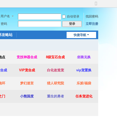
切
换
用户名
自动登录
找回密码
到
宽
密码
立即注册
登录
版
料攻略站
快捷导航
泡点
竞技神器合成
8级宝石合成
坐骑兑换
宠合成
VIP宠合成
白化改造宠
vip宠置换
跑环
梦幻迷宫
猎人研究院
乐派/福袋
之门
小熊国度
重生的勇者
任务宠进化